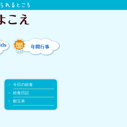
1日
年間行事
今日の給食
給食日記
献立表