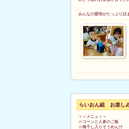
みんなの愛情がたっぷり詰
らいおん組 お楽し
＜＜メニュ＞＞
☆コーンと人参のご飯
☆梅干し入りそうめん汁