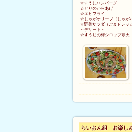
☆すうじハンバーグ
☆とりのからあげ
☆エビフライ
☆じゃがオリーブ（じゃが
☆野菜サラダ（ごまドレッ
～デザート～
☆すうじの梅シロップ寒天
らいおん組 お楽し