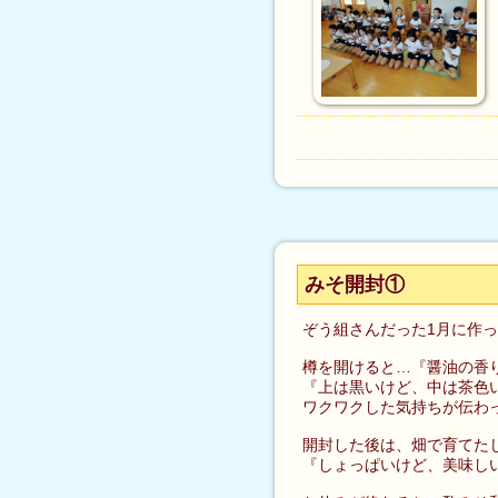
みそ開封①
ぞう組さんだった1月に作
樽を開けると…『醤油の香
『上は黒いけど、中は茶色
ワクワクした気持ちが伝わ
開封した後は、畑で育てた
『しょっぱいけど、美味し