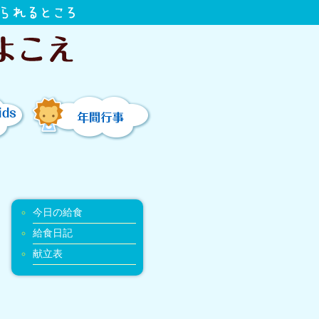
1日
年間行事
今日の給食
給食日記
献立表